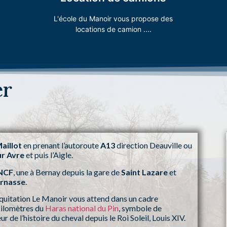
Vous désirez louer un véhicule ?
L'école du Manoir vous propose des
locations de camion ....
er
aillot
en prenant l’autoroute
A13
direction Deauville ou
ur Avre
et puis l’Aigle.
NCF
, une à Bernay depuis la gare de
Saint Lazare
et
rnasse
.
’équitation Le Manoir vous attend dans un cadre
kilomètres du
Haras national du Pin
, symbole de
ur de l’histoire du cheval depuis le Roi Soleil, Louis XIV.