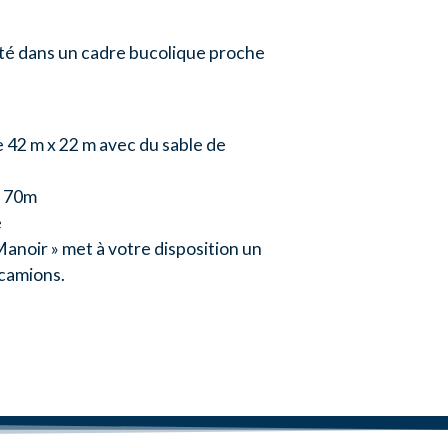
lité dans un cadre bucolique proche
 42 m x 22 m avec du sable de
x 70m
e
 Manoir » met à votre disposition un
 camions.