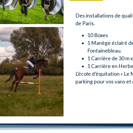
Des installations de qua
de Paris.
10 Boxes
1 Manège éclairé de
Fontainebleau.
1 Carrière de 30 m 
1 Carrière en Herb
L’école d’équitation « Le
parking pour vos vans et