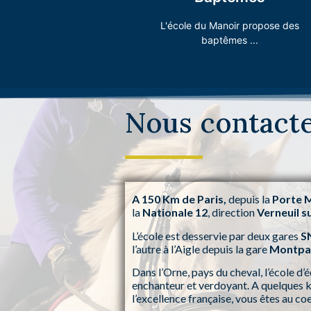
L'école du Manoir propose des
Baptême Poney
baptêmes ...
Nous contact
A 150 Km de Paris,
depuis la
Porte
M
la
Nationale 12
, direction
Verneuil s
L’école est desservie par deux gares
S
l’autre à l’Aigle depuis la gare
Montpa
Dans l’Orne, pays du cheval, l’école d
enchanteur et verdoyant. A quelques 
l’excellence française, vous êtes au coe