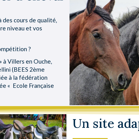
 des cours de qualité,
re niveau et vos
ompétition ?
» à Villers en Ouche,
ellini (BEES 2ème
iée à la fédération
sée « Ecole Française
Un site ada